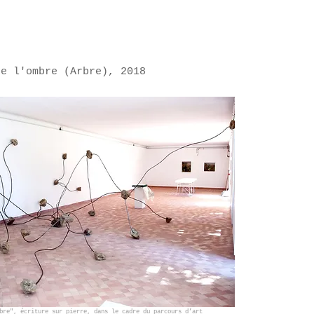
de l'ombre (Arbre), 2018
rbre",
écriture sur pierre,
dans le cadre du
parcours d’art