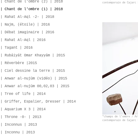
 | Chant de l'ombre (2) | 2018
contemporain de Cajarc 
 | Chant de l'ombre (1) | 2018
 | Rahat Al-Aql -2- | 2018
 | Najm, (étoile) | 2016
 | Débat imaginaire | 2016
 | Rahat Al-Aql | 2016
 | Tagant | 2016
 | Rubáiyát Omar Khayyám | 2015
 | Réverbère |2015
 | Ciel dessine la terre | 2015
 | Anwar al-nujūm (vidéo) | 2015
 | Anwar al-nujūm 00,02,03 | 2015
 | Tree of life | 2014
 | Griffer, Espalier, Dresser | 2014
 | Aquarium X 3 | 2014
 | Throne -0- | 2013
"champs de l'ombre / A
contemporain de Cajarc 
 | Inconnus | 2013
 | Inconnu | 2013