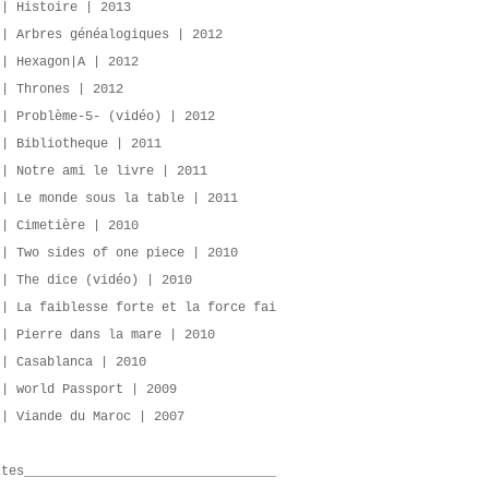
 | Histoire | 2013
 | Arbres généalogiques | 2012
 | Hexagon|A | 2012
 | Thrones | 2012
 | Problème-5- (vidéo) | 2012
 | Bibliotheque | 2011
 | Notre ami le livre | 2011
 | Le monde sous la table | 2011
 | Cimetière | 2010
 | Two sides of one piece | 2010
 | The dice (vidéo) | 2010
 | La faiblesse forte et la force fai
 | Pierre dans la mare | 2010
 | Casablanca | 2010
 | world Passport | 2009
 | Viande du Maroc | 2007
xtes_________________________________