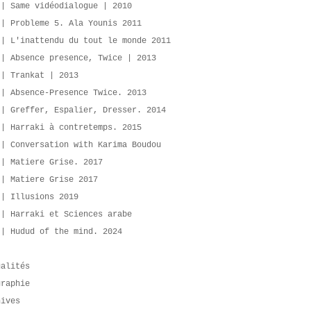
 | Same vidéodialogue | 2010
 | Probleme 5. Ala Younis 2011
 | L'inattendu du tout le monde 2011
 | Absence presence, Twice | 2013
 | Trankat | 2013
 | Absence-Presence Twice. 2013
 | Greffer, Espalier, Dresser. 2014
 | Harraki à contretemps. 2015
 | Conversation with Karima Boudou
 | Matiere Grise. 2017
 | Matiere Grise 2017
 | Illusions 2019
 | Harraki et Sciences arabe
 | Hudud of the mind. 2024
ualités
graphie
hives