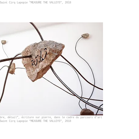
Saint Cirq Lapopie "
MEASURE THE VALLEYS", 2018
rbre, détail",
écriture sur pierre,
dans le cadre du
parcours d’art
Saint Cirq Lapopie "
MEASURE THE VALLEYS", 2018