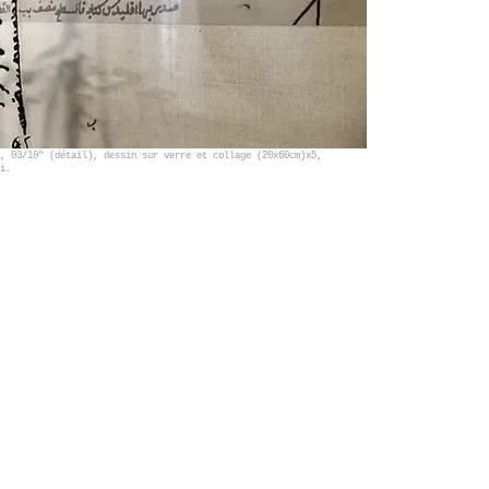
, 03/10" (détail), dessin sur verre et collage (20x60cm)x5,
i.