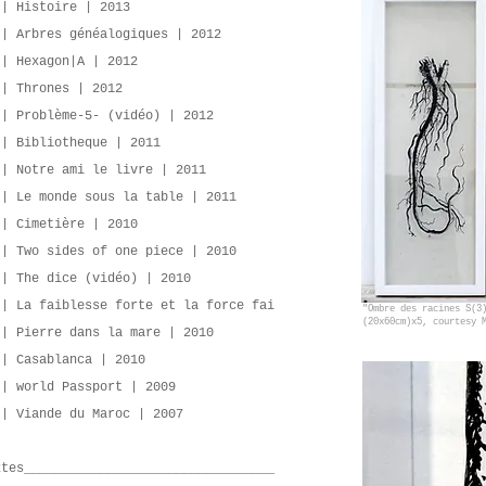
 | Histoire | 2013
 | Arbres généalogiques | 2012
 | Hexagon|A | 2012
 | Thrones | 2012
 | Problème-5- (vidéo) | 2012
 | Bibliotheque | 2011
 | Notre ami le livre | 2011
 | Le monde sous la table | 2011
 | Cimetière | 2010
 | Two sides of one piece | 2010
 | The dice (vidéo) | 2010
 | La faiblesse forte et la force fai
"Ombre des racines S(3
(20x60cm)x5, courtesy 
 | Pierre dans la mare | 2010
 | Casablanca | 2010
 | world Passport | 2009
 | Viande du Maroc | 2007
xtes_________________________________