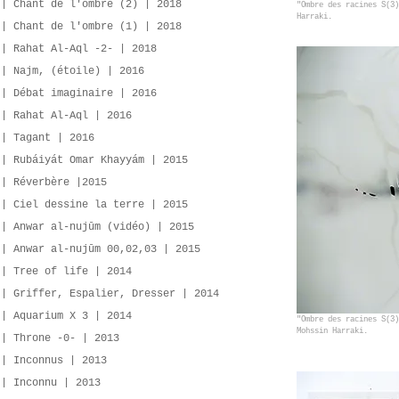
 | Chant de l'ombre (2) | 2018
"Ombre des racines S(3)
Harraki.
 | Chant de l'ombre (1) | 2018
 | Rahat Al-Aql -2- | 2018
 | Najm, (étoile) | 2016
 | Débat imaginaire | 2016
 | Rahat Al-Aql | 2016
 | Tagant | 2016
 | Rubáiyát Omar Khayyám | 2015
 | Réverbère |2015
 | Ciel dessine la terre | 2015
 | Anwar al-nujūm (vidéo) | 2015
 | Anwar al-nujūm 00,02,03 | 2015
 | Tree of life | 2014
 | Griffer, Espalier, Dresser | 2014
 | Aquarium X 3 | 2014
"Ombre des racines S(3)
Mohssin Harraki.
 | Throne -0- | 2013
 | Inconnus | 2013
 | Inconnu | 2013