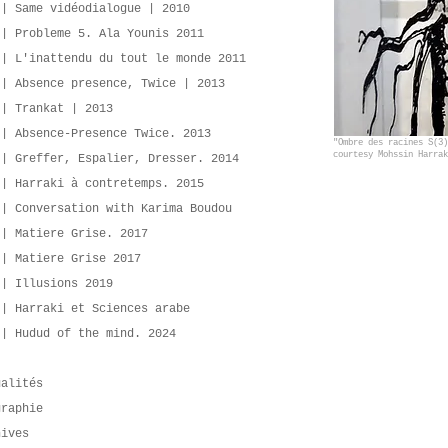
 | Same vidéodialogue | 2010
 | Probleme 5. Ala Younis 2011
 | L'inattendu du tout le monde 2011
 | Absence presence, Twice | 2013
 | Trankat | 2013
 | Absence-Presence Twice. 2013
"Ombre des racines S(3)
courtesy Mohssin Harrak
 | Greffer, Espalier, Dresser. 2014
 | Harraki à contretemps. 2015
 | Conversation with Karima Boudou
 | Matiere Grise. 2017
 | Matiere Grise 2017
 | Illusions 2019
 | Harraki et Sciences arabe
 | Hudud of the mind. 2024
ualités
graphie
hives