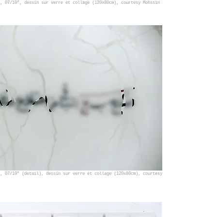
, 07/10", dessin sur verre et collage (120x80cm), courtesy Mohssin
, 07/10" (detail), dessin sur verre et collage (120x80cm), courtesy