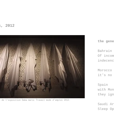
s, 2012
the gene
Bahrain
Of incom
indecenc
Morocco
it's no 
Spain
with Mon
they ign
e de l'exposition Daba maroc Travail mode d'emploi 2012.
Saudi A
Sleep Op