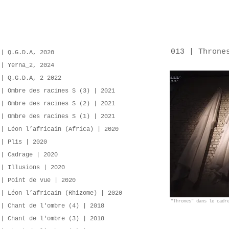
013 | Throne
 | Q.G.D.A, 2020
 | Yerna_2, 2024
 | Q.G.D.A, 2 2022
 | Ombre des racines S (3) | 2021
 | Ombre des racines S (2) | 2021
 | Ombre des racines S (1) | 2021
 | Léon l’africain (Africa) | 2020
 | Plis | 2020
 | Cadrage | 2020
 | Illusions | 2020
 | Point de vue | 2020
 | Léon l’africain (Rhizome) | 2020
"Thrones" dans le cadr
 | Chant de l'ombre (4) | 2018
 | Chant de l'ombre (3) | 2018