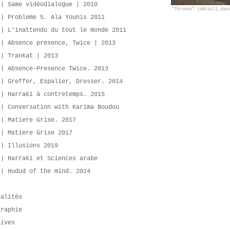
 | Same vidéodialogue | 2010
"Thrones" (détail),dan
 | Probleme 5. Ala Younis 2011
 | L'inattendu du tout le monde 2011
 | Absence presence, Twice | 2013
 | Trankat | 2013
 | Absence-Presence Twice. 2013
 | Greffer, Espalier, Dresser. 2014
 | Harraki à contretemps. 2015
 | Conversation with Karima Boudou
 | Matiere Grise. 2017
 | Matiere Grise 2017
 | Illusions 2019
 | Harraki et Sciences arabe
 | Hudud of the mind. 2024
ualités
graphie
hives