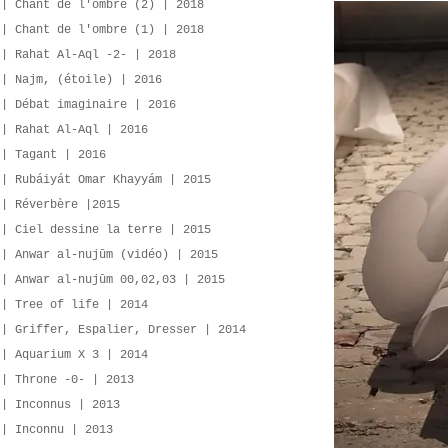
 | Chant de l'ombre (2) | 2018
 | Chant de l'ombre (1) | 2018
 | Rahat Al-Aql -2- | 2018
 | Najm, (étoile) | 2016
 | Débat imaginaire | 2016
 | Rahat Al-Aql | 2016
 | Tagant | 2016
 | Rubáiyát Omar Khayyám | 2015
 | Réverbère |2015
 | Ciel dessine la terre | 2015
 | Anwar al-nujūm (vidéo) | 2015
 | Anwar al-nujūm 00,02,03 | 2015
 | Tree of life | 2014
 | Griffer, Espalier, Dresser | 2014
 | Aquarium X 3 | 2014
 | Throne -0- | 2013
 | Inconnus | 2013
 | Inconnu | 2013