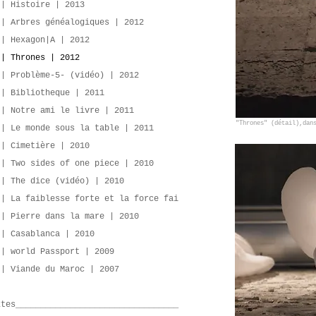
 | Histoire | 2013
 | Arbres généalogiques | 2012
 | Hexagon|A | 2012
 | Thrones | 2012
 | Problème-5- (vidéo) | 2012
 | Bibliotheque | 2011
 | Notre ami le livre | 2011
"Thrones" (détail),dan
 | Le monde sous la table | 2011
 | Cimetière | 2010
 | Two sides of one piece | 2010
 | The dice (vidéo) | 2010
 | La faiblesse forte et la force fai
 | Pierre dans la mare | 2010
 | Casablanca | 2010
 | world Passport | 2009
 | Viande du Maroc | 2007
xtes_________________________________