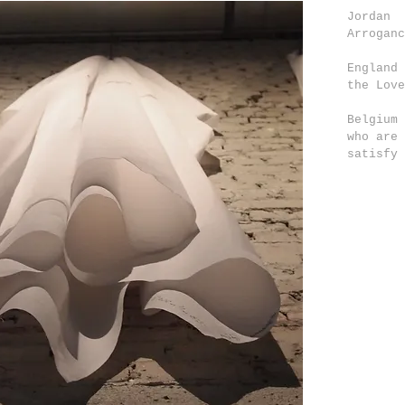
Jordan
Arroganc
England
the Love
Belgium
who are 
satisfy 